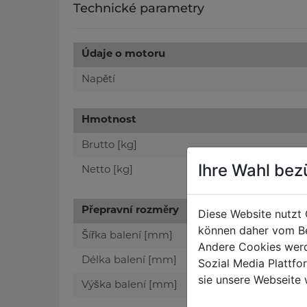
Technické parametry
Údaje o motoru
Napětí
Hmotnost
Brutto [kg]
Ihre Wahl bez
Netto [kg]
Přepravní rozměry
Diese Website nutzt 
können daher vom Be
Šířka balení [mm]
Andere Cookies werd
Délka balení [mm]
Sozial Media Plattf
sie unsere Webseite 
Výška balení [mm]