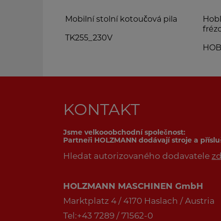
Mobilní stolní kotoučová pila
Hobl
fréz
0V
TK255_230V
HOB
KONTAKT
Jsme velkooobchodní společnost:
Partneři HOLZMANN dodávají stroje a přísl
Hledat autorizovaného dodavatele
z
HOLZMANN MASCHINEN GmbH
Marktplatz 4 / 4170 Haslach / Austria
Tel:+43 7289 / 71562-0