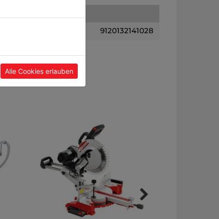
9120132141028
Alle Cookies erlauben