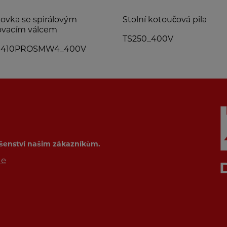
ovka se spirálovým
Stolní kotoučová pila
ovacím válcem
TS250_400V
410PROSMW4_400V
ušenství našim zákazníkům.
de