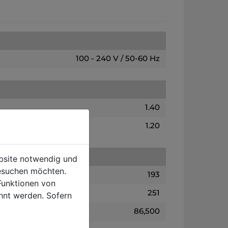
100 - 240 V / 50-60 Hz
1.40
1.20
ebsite notwendig und
esuchen möchten.
193
Funktionen von
251
hnt werden. Sofern
86,500