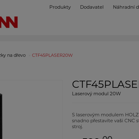
Produkty
Dodavatel
Náhradní d
zky na dřevo
CTF45PLASER20W
CTF45PLAS
Laserový modul 20W
S laserovým modulem HOL
snadno přestavíte vaši CNC st
stroj.