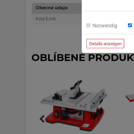
Obecné údaje
Kód EAN
Notwendig
Details anzeigen
OBLÍBENÉ PRODUK