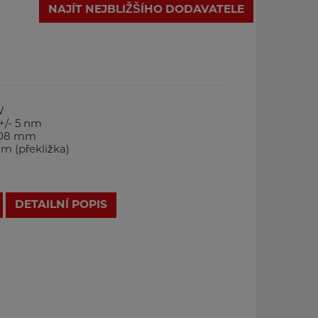
NAJÍT NEJBLIŽŠÍHO DODAVATELE
W
+/- 5 nm
0,08 mm
m (překližka)
DETAILNÍ POPIS