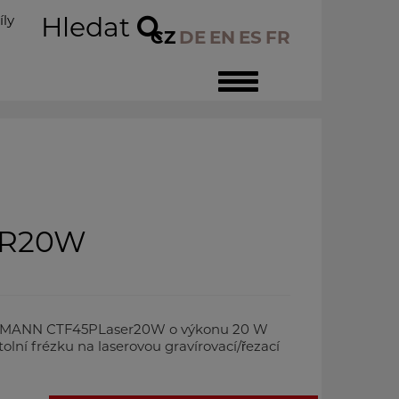
íly
Hledat
CZ
DE
EN
ES
FR
Toggle
navigation
ER20W
ZMANN CTF45PLaser20W o výkonu 20 W
olní frézku na laserovou gravírovací/řezací