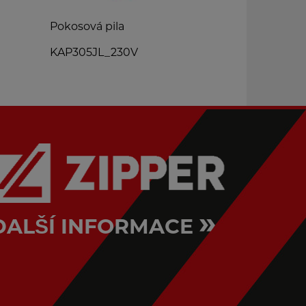
Pokosová pila
Pásová pila
KAP305JL_230V
HBS300J_2
»
DALŠÍ INFORMACE