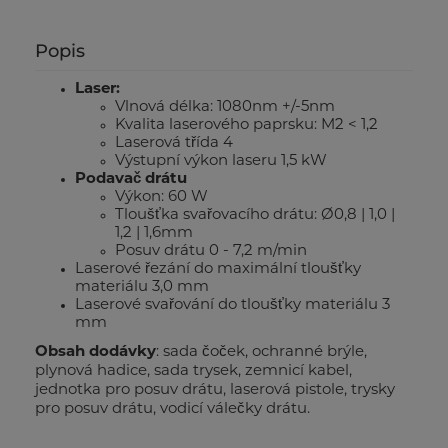
Popis
Laser:
Vlnová délka: 1080nm +/-5nm
Kvalita laserového paprsku: M2 < 1,2
Laserová třída 4
Výstupní výkon laseru 1,5 kW
Podavač drátu
Výkon: 60 W
Tloušťka svařovacího drátu: Ø0,8 | 1,0 |
1,2 | 1,6mm
Posuv drátu 0 - 7,2 m/min
Laserové řezání do maximální tloušťky
materiálu 3,0 mm
Laserové svařování do tloušťky materiálu 3
mm
Obsah dodávky
: sada čoček, ochranné brýle,
plynová hadice, sada trysek, zemnicí kabel,
jednotka pro posuv drátu, laserová pistole, trysky
pro posuv drátu, vodicí válečky drátu.