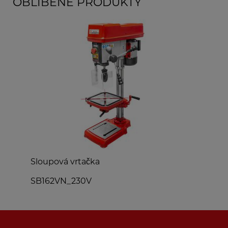
OBLÍBENÉ PRODUKTY
Sloupová vrtačka
U
SB162VN_230V