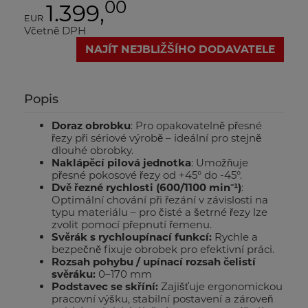
00
1.399,
EUR
Včetně DPH
NAJÍT NEJBLIŽŠÍHO DODAVATELE
Popis
Doraz obrobku
: Pro opakovatelně přesné
řezy při sériové výrobě – ideální pro stejně
dlouhé obrobky.
Naklápěcí pilová jednotka
: Umožňuje
přesné pokosové řezy od +45° do -45°.
Dvě řezné rychlosti (600/1100 min⁻¹)
:
Optimální chování při řezání v závislosti na
typu materiálu – pro čisté a šetrné řezy lze
zvolit pomocí přepnutí řemenu.
Svěrák s rychloupínací funkcí:
Rychle a
bezpečně fixuje obrobek pro efektivní práci.
Rozsah pohybu / upínací rozsah čelistí
svěráku:
0–170 mm
Podstavec se skříní:
Zajišťuje ergonomickou
pracovní výšku, stabilní postavení a zároveň