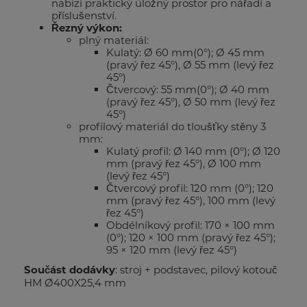
nabízí praktický úložný prostor pro nářadí a
příslušenství.
Řezný výkon:
plný materiál:
Kulatý: Ø 60 mm(0°); Ø 45 mm
(pravý řez 45°), Ø 55 mm (levý řez
45°)
Čtvercový: 55 mm(0°); Ø 40 mm
(pravý řez 45°), Ø 50 mm (levý řez
45°)
profilový materiál do tloušťky stěny 3
mm:
Kulatý profil: Ø 140 mm (0°); Ø 120
mm (pravý řez 45°), Ø 100 mm
(levý řez 45°)
Čtvercový profil: 120 mm (0°); 120
mm (pravý řez 45°), 100 mm (levý
řez 45°)
Obdélníkový profil: 170 × 100 mm
(0°); 120 × 100 mm (pravý řez 45°);
95 × 120 mm (levý řez 45°)
Součást dodávky
: stroj + podstavec, pilový kotouč
HM Ø400X25,4 mm