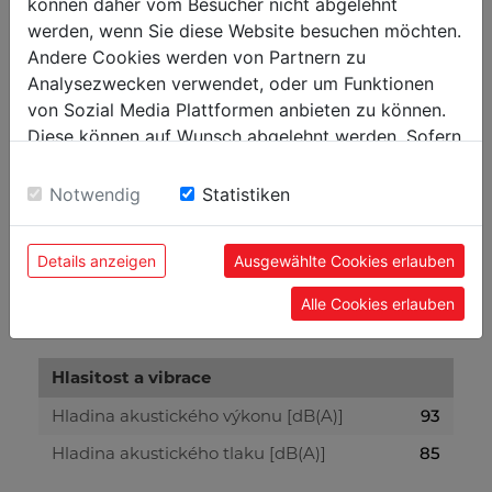
können daher vom Besucher nicht abgelehnt
Technické parametry
werden, wenn Sie diese Website besuchen möchten.
Andere Cookies werden von Partnern zu
Analysezwecken verwendet, oder um Funktionen
Údaje o motoru
von Sozial Media Plattformen anbieten zu können.
Jmenovitý výkon S1 [W]
3000
Diese können auf Wunsch abgelehnt werden. Sofern
sie unsere Webseite weiter nutzen, geben Sie
Napětí
400 V / 50 Hz
Einwilligung zu unseren Cookies.
Notwendig
Statistiken
Obecné rozměry
Details anzeigen
Ausgewählte Cookies erlauben
Výška stolu [mm]
890
Alle Cookies erlauben
Celkové rozměry [mm]
945 x 1070 x 1430
Hlasitost a vibrace
Hladina akustického výkonu [dB(A)]
93
Hladina akustického tlaku [dB(A)]
85