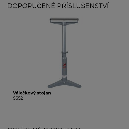
DOPORUČENÉ PŘÍSLUŠENSTVÍ
Válečkový stojan
V-v
SS52
SS