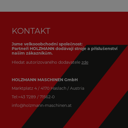
KONTAKT
Jsme velkooobchodní společnost:
Partneři HOLZMANN dodávají stroje a příslušenství
našim zákazníkům.
Hledat autorizovaného dodavatele
zde
HOLZMANN MASCHINEN GmbH
Marktplatz 4 / 4170 Haslach / Austria
Tel:+43 7289 / 71562-0
info@holzmann-maschinen.at