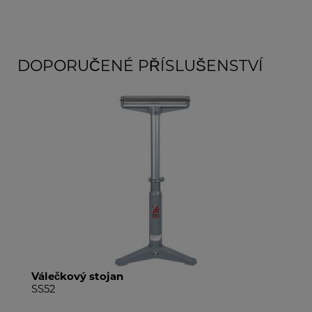
DOPORUČENÉ PŘÍSLUŠENSTVÍ
Válečkový stojan
V-v
SS52
SS