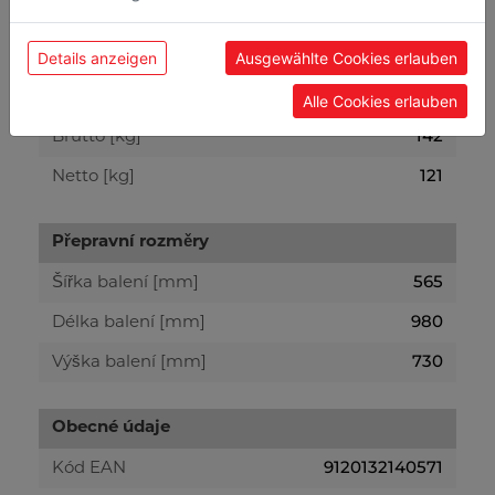
Technické parametry
Details anzeigen
Ausgewählte Cookies erlauben
Hmotnost
Alle Cookies erlauben
142
Brutto [kg]
121
Netto [kg]
Přepravní rozměry
565
Šířka balení [mm]
980
Délka balení [mm]
730
Výška balení [mm]
Obecné údaje
9120132140571
Kód EAN