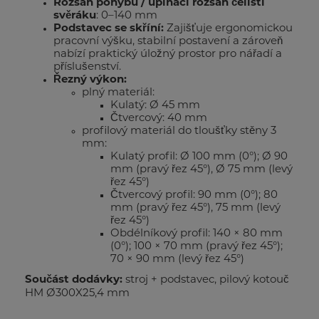
Rozsah pohybu / upínací rozsah čelistí
svěráku
: 0–140 mm
Podstavec se skříní:
Zajišťuje ergonomickou
pracovní výšku, stabilní postavení a zároveň
nabízí praktický úložný prostor pro nářadí a
příslušenství.
Řezný výkon:
plný materiál:
Kulatý: Ø 45 mm
Čtvercový: 40 mm
profilový materiál do tloušťky stěny 3
mm:
Kulatý profil: Ø 100 mm (0°); Ø 90
mm (pravý řez 45°), Ø 75 mm (levý
řez 45°)
Čtvercový profil: 90 mm (0°); 80
mm (pravý řez 45°), 75 mm (levý
řez 45°)
Obdélníkový profil: 140 × 80 mm
(0°); 100 × 70 mm (pravý řez 45°);
70 × 90 mm (levý řez 45°)
Součást dodávky:
stroj + podstavec, pilový kotouč
HM Ø300X25,4 mm