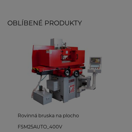
OBLÍBENÉ PRODUKTY
Rovinná bruska na plocho
S
FSM25AUTO_400V
S