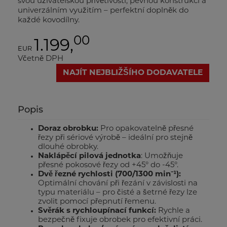
svou uživatelskou přívětivostí, pevnou konstrukcí a
univerzálním využitím – perfektní doplněk do
každé kovodílny.
00
1.199,
EUR
Včetně DPH
NAJÍT NEJBLIŽŠÍHO DODAVATELE
Popis
Doraz obrobku:
Pro opakovatelně přesné
řezy při sériové výrobě – ideální pro stejně
dlouhé obrobky.
Naklápěcí pilová jednotka
: Umožňuje
přesné pokosové řezy od +45° do -45°.
Dvě řezné rychlosti (700/1300 min⁻¹):
Optimální chování při řezání v závislosti na
typu materiálu – pro čisté a šetrné řezy lze
zvolit pomocí přepnutí řemenu.
Svěrák s rychloupínací funkcí:
Rychle a
bezpečně fixuje obrobek pro efektivní práci.