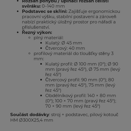
Rozsah pohybu / upínací rozsah čelistí
svěráku:
0–140 mm
Podstavec se skříní:
Zajišťuje ergonomickou
pracovní výšku, stabilní postavení a zároveň
nabízí praktický úložný prostor pro nářadí a
příslušenství.
Řezný výkon:
plný materiál:
Kulatý: Ø 45 mm
Čtvercový: 40 mm
profilový materiál do tloušťky stěny 3
mm:
Kulatý profil: Ø 100 mm (0°); Ø 90
mm (pravý řez 45°), Ø 75 mm (levý
řez 45°)
Čtvercový profil: 90 mm (0°); 80
mm (pravý řez 45°), 75 mm (levý
řez 45°)
Obdélníkový profil: 140 × 80 mm
(0°); 100 × 70 mm (pravý řez 45°);
70 × 90 mm (levý řez 45°)
Součást dodávky
: stroj + podstavec, pilový kotouč
HM Ø300X25,4 mm