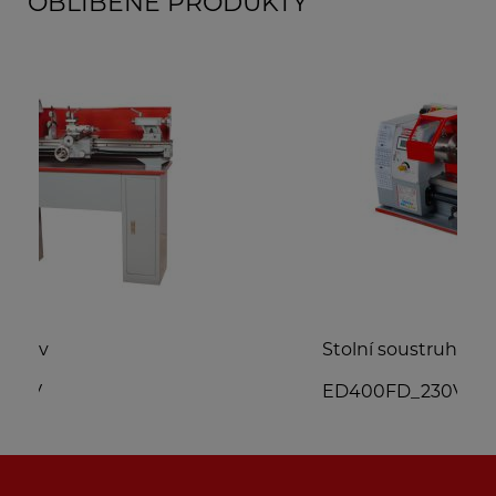
OBLÍBENÉ PRODUKTY
Stolní soustruh na kov
P
ED400FD_230V