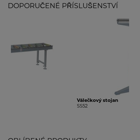
DOPORUČENÉ PŘÍSLUŠENSTVÍ
Válečkový stojan
V-v
SS52
SS