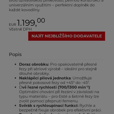
svou uživatelskou přívětivostí, pevnou konstrukcí a
univerzálním využitím – perfektní doplněk do
každé kovodílny.
00
1.199,
EUR
Včetně DPH
NAJÍT NEJBLIŽŠÍHO DODAVATELE
Popis
Doraz obrobku
: Pro opakovatelně přesné
řezy při sériové výrobě – ideální pro stejně
dlouhé obrobky.
Naklápěcí pilová jednotka
: Umožňuje
přesné pokosové řezy od +45° do -45°.
D
vě řezné rychlosti (700/1300 min⁻¹)
:
Optimální chování při řezání v závislosti na
typu materiálu – pro čisté a šetrné řezy lze
zvolit pomocí přepnutí řemenu.
Svěrák s rychloupínací funkcí:
Rychle a
bezpečně fixuje obrobek pro efektivní práci.