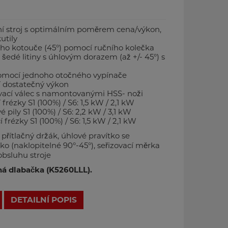
í stroj s optimálním poměrem cena/výkon,
utily
ého kotouče (45°) pomocí ručního kolečka
 šedé litiny s úhlovým dorazem (až +/- 45°) s
omocí jednoho otočného vypínače
cí dostatečný výkon
vací válec s namontovanými HSS- noži
rézky S1 (100%) / S6: 1,5 kW / 2,1 kW
pily S1 (100%) / S6: 2,2 kW / 3,1 kW
rézky S1 (100%) / S6: 1,5 kW / 2,1 kW
 přítlačný držák, úhlové pravítko se
o (naklopitelné 90°-45°), seřizovací měrka
obsluhu stroje
vná dlabačka (K5260LLL).
DETAILNÍ POPIS