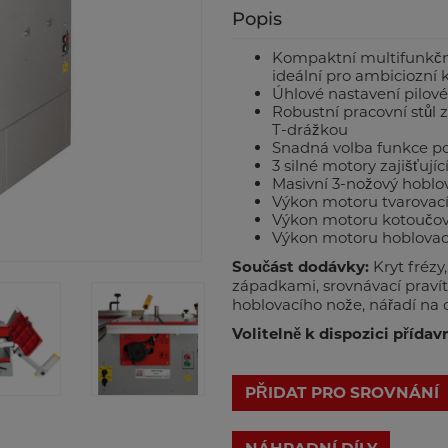
Popis
Kompaktní multifunkčn
ideální pro ambiciozní k
Úhlové nastavení pilov
Robustní pracovní stůl z
T-drážkou
Snadná volba funkce p
3 silné motory zajišťují
Masivní 3-nožový hoblo
Výkon motoru tvarovací f
Výkon motoru kotoučové 
Výkon motoru hoblovací f
Součást dodávky:
Kryt frézy,
západkami, srovnávací pravítk
hoblovacího nože, nářadí na 
Volitelně k dispozici přída
PŘIDAT PRO SROVNÁNÍ