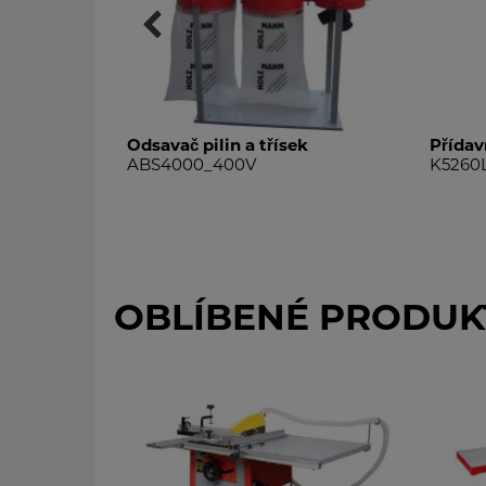
in
Odsavač pilin a třísek
Přídav
ABS4000_400V
K5260
OBLÍBENÉ PRODUK