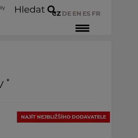
Hledat
íly
CZ
DE
EN
ES
FR
Toggle
navigation
*
V
NAJÍT NEJBLIŽŠÍHO DODAVATELE