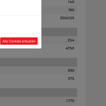
140
160
350x125
254
Alle Cookies erlauben
4750
390
375
1.170