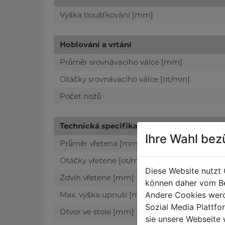
Výška tloušťkování [mm]
Hoblování a vrtání
Průměr srovnávacího válce [mm]
Otáčky srovnávacího válce [ot/min]
Počet nožů
Technická specifikace
Ihre Wahl bez
Průměr vřetena [mm]
Otáčky vřetene [ot/min]
Diese Website nutzt 
Zdvih vřetene [mm]
können daher vom Be
Max. výška upnutí [mm]
Andere Cookies werd
Sozial Media Plattf
Otvor ve stole [mm]
sie unsere Webseite 