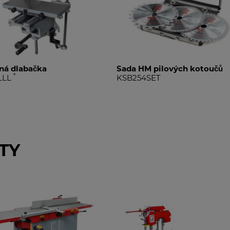
ná dlabačka
Sada HM pilových kotoučů
*
LLL
KSB254SET
TY