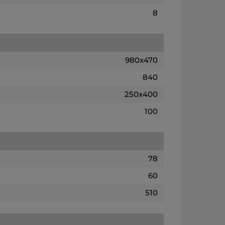
8
980x470
840
250x400
100
78
60
510