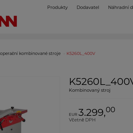
Produkty
Dodavatel
Náhradní d
i operační kombinované stroje
K5260L_400V
K5260L_400
Kombinovaný stroj
00
3.299,
EUR
Včetně DPH