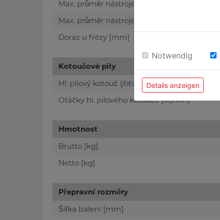
Max. průměr nástroje pod stolem [mm]
Max. průměr nástroje nad stolem [mm]
Doraz u frézy [mm]
Notwendig
Kotoučové pily
Hl. pilový kotouč (/otvor) [mm]
Details anzeigen
Otáčky hl. pilového kotouče [ot/min]
Hmotnost
Brutto [kg]
Netto [kg]
Přepravní rozměry
Šířka balení [mm]