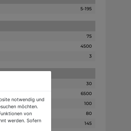
5-195
75
4500
3
30
6500
ebsite notwendig und
100
esuchen möchten.
Funktionen von
80
hnt werden. Sofern
145