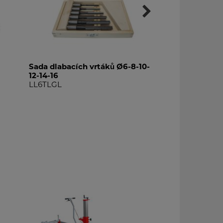
Sada dlabacích vrtáků Ø6-8-10-
Magnetický us
12-14-16
MEL2
LL6TLGL