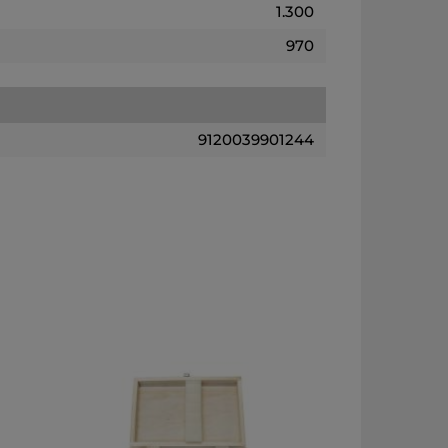
1.300
970
9120039901244