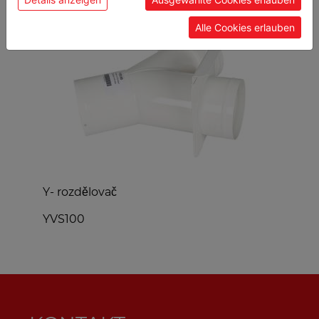
Alle Cookies erlauben
Y- rozdělovač
S
YVS100
K