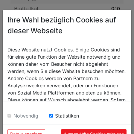
Brutto [kg]
0.10
Ihre Wahl bezüglich Cookies auf
Přepravní rozměry
dieser Webseite
Výška balení [mm]
12
Šířka balení [mm]
164
Diese Website nutzt Cookies. Einige Cookies sind
für eine gute Funktion der Website notwendig und
Délka balení [mm]
175
können daher vom Besucher nicht abgelehnt
werden, wenn Sie diese Website besuchen möchten.
Obecné údaje
Andere Cookies werden von Partnern zu
Kód EAN
9120058374425
Analysezwecken verwendet, oder um Funktionen
von Sozial Media Plattformen anbieten zu können.
Diese können auf Wunsch abgelehnt werden. Sofern
sie unsere Webseite weiter nutzen, geben Sie
Einwilligung zu unseren Cookies.
Notwendig
Statistiken
OBLÍBENÉ PRODUKTY
Details anzeigen
Ausgewählte Cookies erlauben