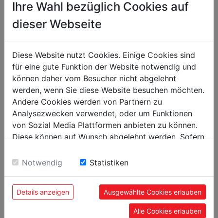
Ihre Wahl bezüglich Cookies auf
Výška balení [mm]
100
dieser Webseite
Šířka balení [mm]
140
Délka balení [mm]
140
Diese Website nutzt Cookies. Einige Cookies sind
für eine gute Funktion der Website notwendig und
Obecné údaje
können daher vom Besucher nicht abgelehnt
werden, wenn Sie diese Website besuchen möchten.
Kód EAN
9120058374371
Andere Cookies werden von Partnern zu
Analysezwecken verwendet, oder um Funktionen
von Sozial Media Plattformen anbieten zu können.
Diese können auf Wunsch abgelehnt werden. Sofern
sie unsere Webseite weiter nutzen, geben Sie
DOPORUČENÉ PŘÍSLUŠENSTVÍ
Einwilligung zu unseren Cookies.
Notwendig
Statistiken
Details anzeigen
Ausgewählte Cookies erlauben
Alle Cookies erlauben