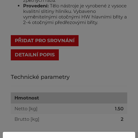
zpětných rázů.
Provedení:
Tělo nástroje je vyrobené z vysoce
kvalitní slitiny hliníku. Vybaveno
vyměnitelnými otočnými HW hlavními břity a
2-4 otočnými předřezovými břity.
PŘIDAT PRO SROVNÁNÍ
DETAILNÍ POPIS
Technické parametry
Hmotnost
Netto [kg]
1.50
Brutto [kg]
2
Přepravní rozměry