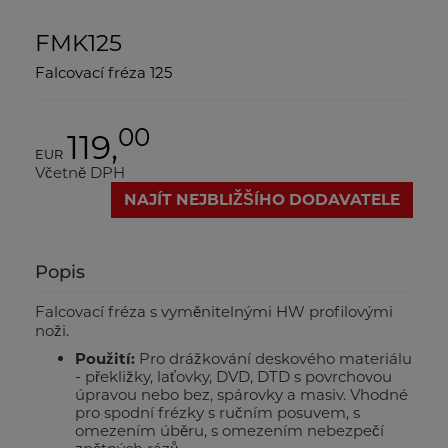
FMK125
Falcovací fréza 125
00
119,
EUR
Včetně DPH
NAJÍT NEJBLIŽŠÍHO DODAVATELE
Popis
Falcovací fréza s vyměnitelnými HW profilovými
noži.
Použití:
Pro drážkování deskového materiálu
- překližky, laťovky, DVD, DTD s povrchovou
úpravou nebo bez, spárovky a masiv. Vhodné
pro spodní frézky s ručním posuvem, s
omezením úběru, s omezením nebezpečí