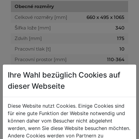
Obecné rozměry
Celkové rozměry [mm]
660 x 495 x 1065
Šířka lože [mm]
340
Zdvih [mm]
175
Pracovní tlak [t]
10
Pracovní prostor [mm]
110-364
Ihre Wahl bezüglich Cookies auf
Dílenské lisy
dieser Webseite
Průměr válce [mm]
40
Diese Website nutzt Cookies. Einige Cookies sind
Hmotnost
für eine gute Funktion der Website notwendig und
Netto [kg]
49
können daher vom Besucher nicht abgelehnt
werden, wenn Sie diese Website besuchen möchten.
Brutto [kg]
51
Andere Cookies werden von Partnern zu