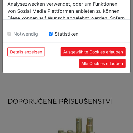
Analysezwecken verwendet, oder um Funktionen
Přepravní rozměry
von Sozial Media Plattformen anbieten zu können.
Výška balení [mm]
145
Diese können auf Wunsch abgelehnt werden. Sofern
sie unsere Webseite weiter nutzen, geben Sie
Šířka balení [mm]
535
Einwilligung zu unseren Cookies.
Notwendig
Statistiken
Délka balení [mm]
750
Details anzeigen
Ausgewählte Cookies erlauben
Obecné údaje
Alle Cookies erlauben
Kód EAN
9120039902036
DOPORUČENÉ PŘÍSLUŠENSTVÍ