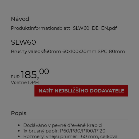
Návod
Produktinformationsblatt_SLW60_DE_EN.pdf
SLW60
Brusný válec Ø60mm 60x100x30mm SPG 80mm
00
185,
EUR
Včetně DPH
NAJÍT NEJBLIŽŠÍHO DODAVATELE
Popis
Dodáváno v pevné dřevěné krabici
1x brusný papír: P60/P80/P100/P120
Rozměry: vnější průměr= 60 mm, celková