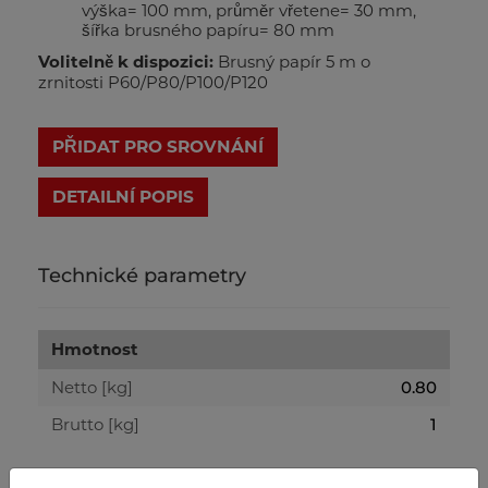
výška= 100 mm, průměr vřetene= 30 mm,
šířka brusného papíru= 80 mm
Volitelně k dispozici:
Brusný papír 5 m o
zrnitosti P60/P80/P100/P120
PŘIDAT PRO SROVNÁNÍ
DETAILNÍ POPIS
Technické parametry
Hmotnost
Netto [kg]
0.80
Brutto [kg]
1