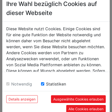
Přepravní rozměry
Ihre Wahl bezüglich Cookies auf
Výška balení [mm]
90
dieser Webseite
Šířka balení [mm]
80
Délka balení [mm]
140
Diese Website nutzt Cookies. Einige Cookies sind
für eine gute Funktion der Website notwendig und
können daher vom Besucher nicht abgelehnt
Obecné údaje
werden, wenn Sie diese Website besuchen möchten.
Kód EAN
9120039906058
Andere Cookies werden von Partnern zu
Analysezwecken verwendet, oder um Funktionen
von Sozial Media Plattformen anbieten zu können.
Diese können auf Wunsch abgelehnt werden. Sofern
sie unsere Webseite weiter nutzen, geben Sie
DOPORUČENÉ PŘÍSLUŠENSTVÍ
Einwilligung zu unseren Cookies.
Notwendig
Statistiken
Details anzeigen
Ausgewählte Cookies erlauben
Alle Cookies erlauben