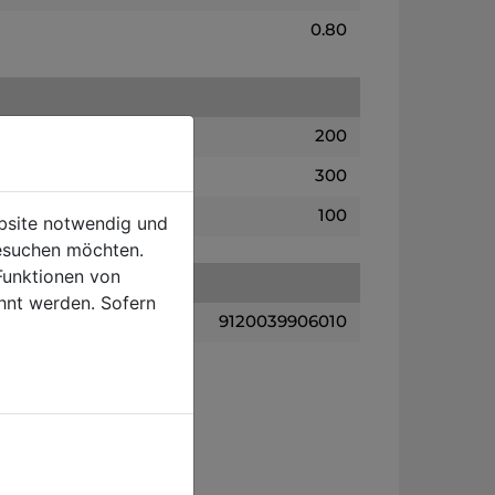
0.80
200
300
100
ebsite notwendig und
esuchen möchten.
Funktionen von
hnt werden. Sofern
9120039906010