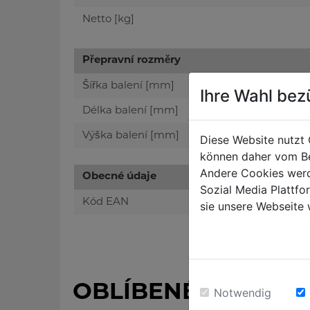
Netto [kg]
Přepravní rozměry
Šířka balení [mm]
Ihre Wahl bez
Délka balení [mm]
Výška balení [mm]
Diese Website nutzt 
können daher vom Be
Andere Cookies werd
Obecné údaje
Sozial Media Plattf
Kód EAN
sie unsere Webseite 
OBLÍBENÉ PRODUK
Notwendig