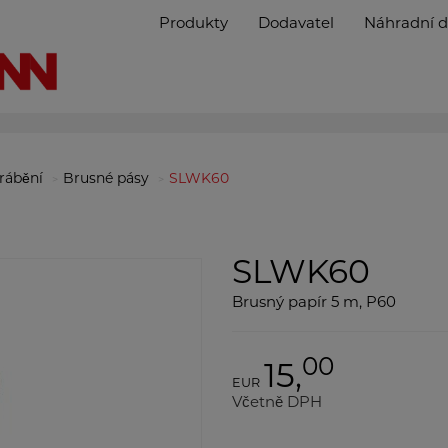
Produkty
Dodavatel
Náhradní d
brábění
Brusné pásy
SLWK60
SLWK60
Brusný papír 5 m, P60
00
15,
EUR
Včetně DPH