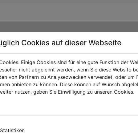
üglich Cookies auf dieser Webseite
Cookies. Einige Cookies sind für eine gute Funktion der W
sucher nicht abgelehnt werden, wenn Sie diese Website b
en von Partnern zu Analysezwecken verwendet, oder um 
ormen anbieten zu können. Diese können auf Wunsch abgele
weiter nutzen, geben Sie Einwilligung zu unseren Cookies.
TY
Statistiken