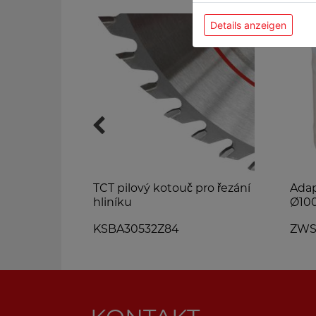
Details anzeigen
TCT pilový kotouč pro řezání
Adap
hliníku
Ø10
KSBA30532Z84
ZWS