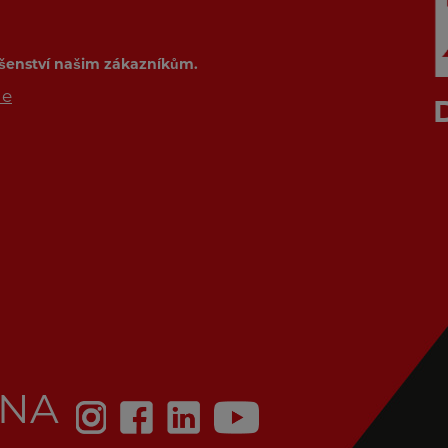
ušenství našim zákazníkům.
de
 NA