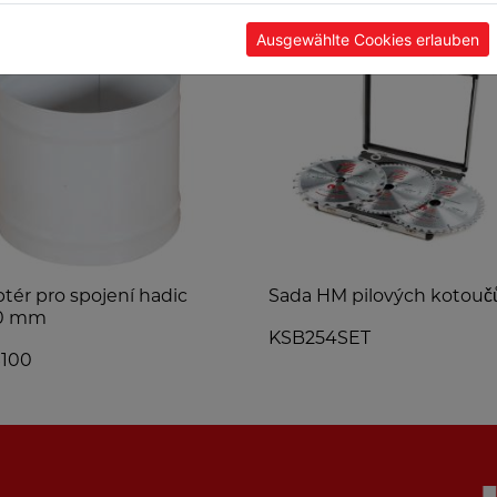
Ausgewählte Cookies erlauben
tér pro spojení hadic
Sada HM pilových kotouč
0 mm
KSB254SET
100