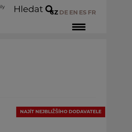
íly
Hledat
CZ
DE
EN
ES
FR
Toggle
navigation
NAJÍT NEJBLIŽŠÍHO DODAVATELE