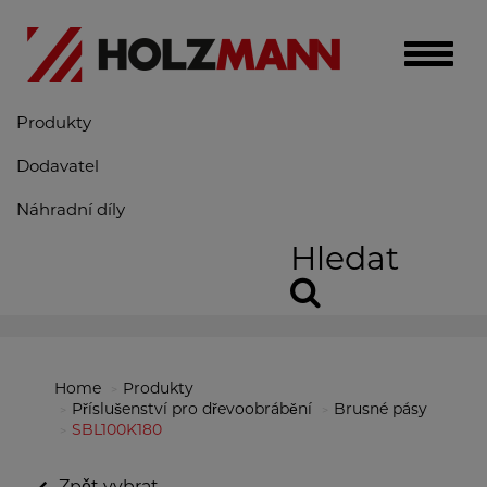
Toggle
naviga
Produkty
Dodavatel
Náhradní díly
Hledat
Home
Produkty
Příslušenství pro dřevoobrábění
Brusné pásy
SBL100K180
Zpět vybrat