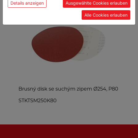
Details anzeigen
Ausgewählte Cookies erlauben
Alle Cookies erlauben
Brusný disk se suchým zipem Ø254, P80
U
STKTSM250K80