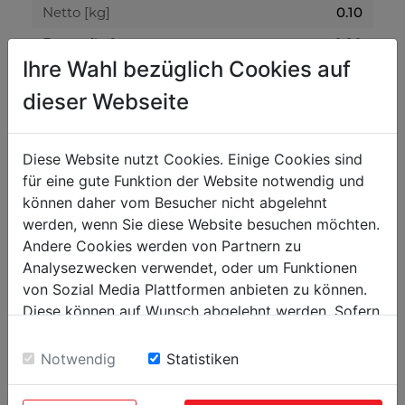
Netto [kg]
0.10
Brutto [kg]
0.20
Ihre Wahl bezüglich Cookies auf
Přepravní rozměry
dieser Webseite
Výška balení [mm]
200
Diese Website nutzt Cookies. Einige Cookies sind
Šířka balení [mm]
400
für eine gute Funktion der Website notwendig und
Délka balení [mm]
1.000
können daher vom Besucher nicht abgelehnt
werden, wenn Sie diese Website besuchen möchten.
Obecné údaje
Andere Cookies werden von Partnern zu
Analysezwecken verwendet, oder um Funktionen
Kód EAN
9120058375040
von Sozial Media Plattformen anbieten zu können.
Diese können auf Wunsch abgelehnt werden. Sofern
sie unsere Webseite weiter nutzen, geben Sie
Einwilligung zu unseren Cookies.
Notwendig
Statistiken
OBLÍBENÉ PRODUKTY