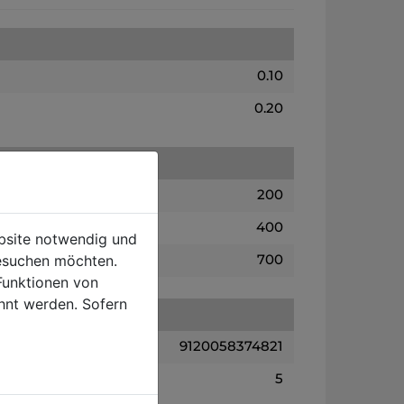
0.10
0.20
200
400
ebsite notwendig und
700
esuchen möchten.
Funktionen von
hnt werden. Sofern
9120058374821
5