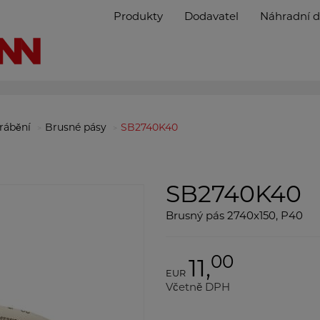
Produkty
Dodavatel
Náhradní d
brábění
Brusné pásy
SB2740K40
SB2740K40
Brusný pás 2740x150, P40
00
11,
EUR
Včetně DPH