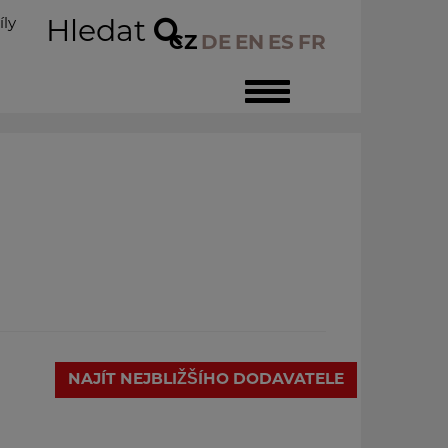
íly
Hledat
CZ
DE
EN
ES
FR
Toggle
navigation
NAJÍT NEJBLIŽŠÍHO DODAVATELE