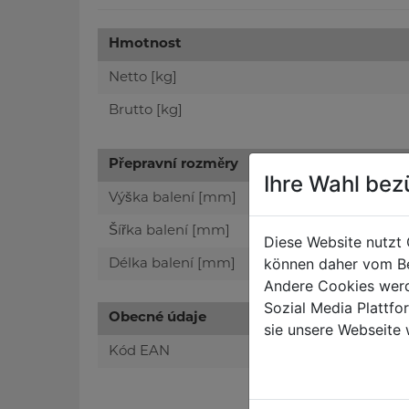
Hmotnost
Netto [kg]
Brutto [kg]
Přepravní rozměry
Ihre Wahl bez
Výška balení [mm]
Šířka balení [mm]
Diese Website nutzt 
können daher vom Be
Délka balení [mm]
Andere Cookies werd
Sozial Media Plattf
Obecné údaje
sie unsere Webseite 
Kód EAN