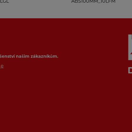
TLGL
ABS100MM_10LFM
ušenství našim zákazníkům.
de