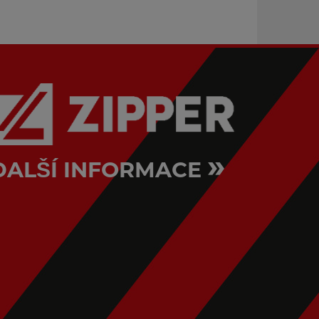
STKTSM250
»
DALŠÍ INFORMACE