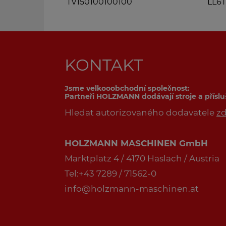
TV150100100100
LL6
KONTAKT
Jsme velkooobchodní společnost:
Partneři HOLZMANN dodávají stroje a přísl
Hledat autorizovaného dodavatele
z
HOLZMANN MASCHINEN GmbH
Marktplatz 4 / 4170 Haslach / Austria
Tel:+43 7289 / 71562-0
info@holzmann-maschinen.at