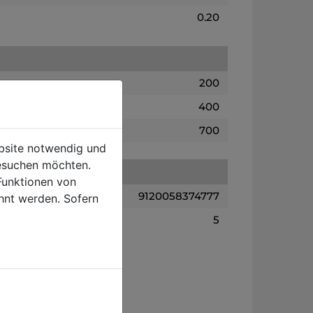
0.20
200
400
700
ebsite notwendig und
esuchen möchten.
Funktionen von
9120058374777
hnt werden. Sofern
5