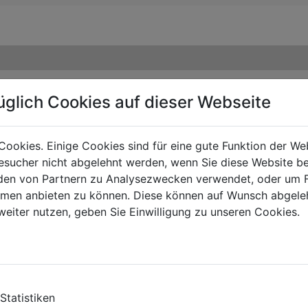
üglich Cookies auf dieser Webseite
Cookies. Einige Cookies sind für eine gute Funktion der W
sucher nicht abgelehnt werden, wenn Sie diese Website b
en von Partnern zu Analysezwecken verwendet, oder um 
ormen anbieten zu können. Diese können auf Wunsch abgele
weiter nutzen, geben Sie Einwilligung zu unseren Cookies.
Statistiken
TY