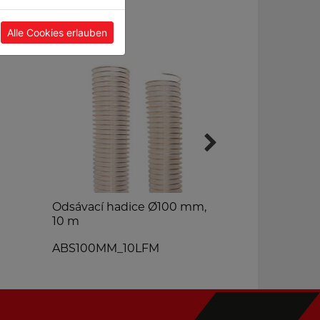
Alle Cookies erlauben
Odsávací hadice Ø100 mm,
Podlahový či
10 m
BDS340
ABS100MM_10LFM