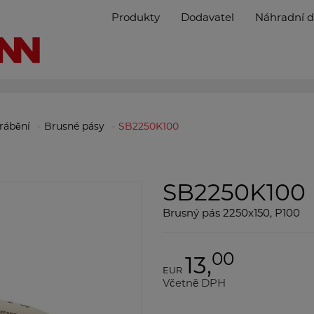
Produkty
Dodavatel
Náhradní d
brábění
Brusné pásy
SB2250K100
SB2250K100
Brusný pás 2250x150, P100
00
13,
EUR
Včetně DPH