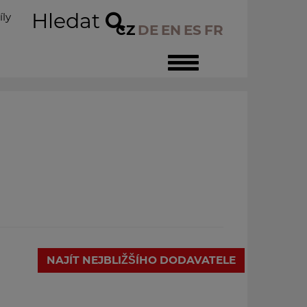
Hledat
íly
CZ
DE
EN
ES
FR
Toggle
navigation
NAJÍT NEJBLIŽŠÍHO DODAVATELE