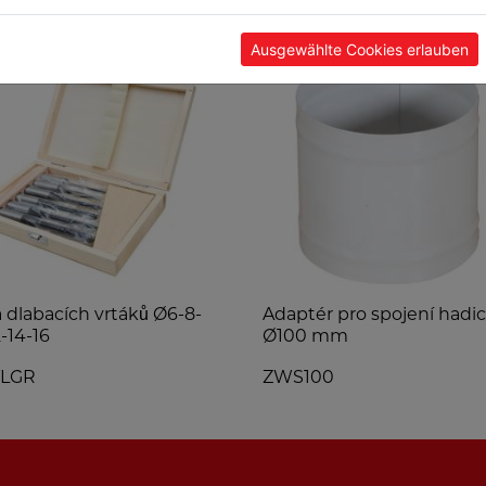
Ausgewählte Cookies erlauben
 dlabacích vrtáků Ø6-8-
Adaptér pro spojení hadic
2-14-16
Ø100 mm
TLGR
ZWS100