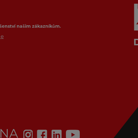
ušenství našim zákazníkům.
de
 NA