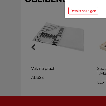
Details anzeigen
táků Ø6-8-
Vak na prach
Sada
10-1
ABSSS
LL6