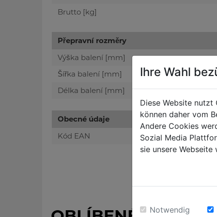
Brutto [kg]
Přepravní rozměry
Výška balení [mm]
Ihre Wahl bez
Šířka balení [mm]
Délka balení [mm]
Diese Website nutzt 
können daher vom Be
Obecné údaje
Andere Cookies werd
Kód EAN
Sozial Media Plattf
sie unsere Webseite 
Notwendig
OBLÍBENÉ PRODUK