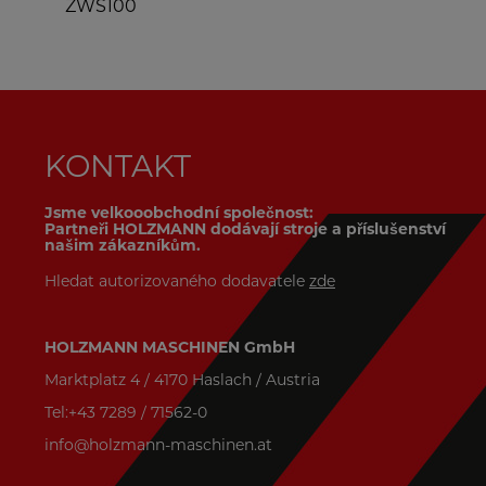
ZWS100
KONTAKT
Jsme velkooobchodní společnost:
Partneři HOLZMANN dodávají stroje a příslušenství
našim zákazníkům.
Hledat autorizovaného dodavatele
zde
HOLZMANN MASCHINEN GmbH
Marktplatz 4 / 4170 Haslach / Austria
Tel:+43 7289 / 71562-0
info@holzmann-maschinen.at