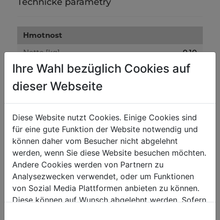
Technické parametry
Hmotnost
Netto [kg]
0.10
Ihre Wahl bezüglich Cookies auf
Brutto [kg]
0.20
dieser Webseite
Přepravní rozměry
Výška balení [mm]
200
Diese Website nutzt Cookies. Einige Cookies sind
für eine gute Funktion der Website notwendig und
Šířka balení [mm]
300
können daher vom Besucher nicht abgelehnt
Délka balení [mm]
400
werden, wenn Sie diese Website besuchen möchten.
Andere Cookies werden von Partnern zu
Analysezwecken verwendet, oder um Funktionen
Obecné údaje
von Sozial Media Plattformen anbieten zu können.
Kód EAN
9120058373596
Diese können auf Wunsch abgelehnt werden. Sofern
sie unsere Webseite weiter nutzen, geben Sie
5