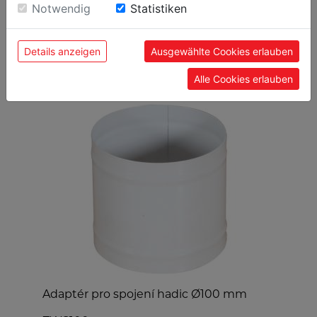
Einwilligung zu unseren Cookies.
Notwendig
Statistiken
Details anzeigen
Ausgewählte Cookies erlauben
OBLÍBENÉ PRODUKTY
Alle Cookies erlauben
Adaptér pro spojení hadic Ø100 mm
B