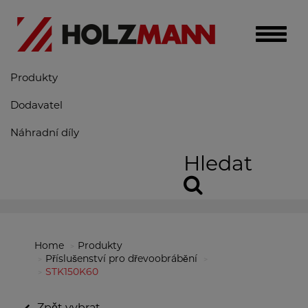
Toggle
naviga
Produkty
Dodavatel
Náhradní díly
Hledat
Home
Produkty
Příslušenství pro dřevoobrábění
STK150K60
Zpět vybrat