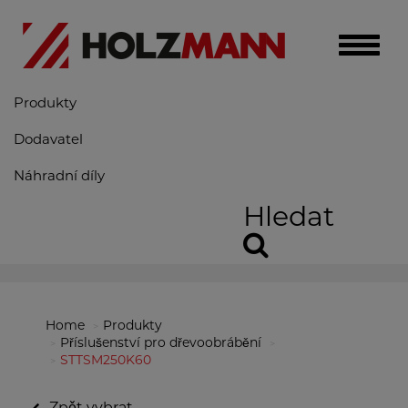
Toggle
naviga
Produkty
Dodavatel
Náhradní díly
Hledat
Home
Produkty
Příslušenství pro dřevoobrábění
STTSM250K60
Zpět vybrat