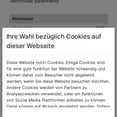
Technické parametry
Hmotnost
Netto [kg]
0.08
Ihre Wahl bezüglich Cookies auf
Brutto [kg]
0.10
dieser Webseite
Přepravní rozměry
Výška balení [mm]
10
Diese Website nutzt Cookies. Einige Cookies sind
für eine gute Funktion der Website notwendig und
Šířka balení [mm]
310
können daher vom Besucher nicht abgelehnt
Délka balení [mm]
310
werden, wenn Sie diese Website besuchen möchten.
Andere Cookies werden von Partnern zu
Analysezwecken verwendet, oder um Funktionen
Obecné údaje
von Sozial Media Plattformen anbieten zu können.
Kód EAN
9120058373923
Diese können auf Wunsch abgelehnt werden. Sofern
sie unsere Webseite weiter nutzen, geben Sie
5