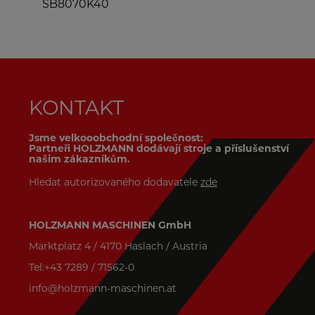
SB8070K40
KONTAKT
Jsme velkooobchodní společnost:
Partneři HOLZMANN dodávají stroje a příslušenství
našim zákazníkům.
Hledat autorizovaného dodavatele
zde
HOLZMANN MASCHINEN GmbH
Marktplatz 4 / 4170 Haslach / Austria
Tel:+43 7289 / 71562-0
info@holzmann-maschinen.at