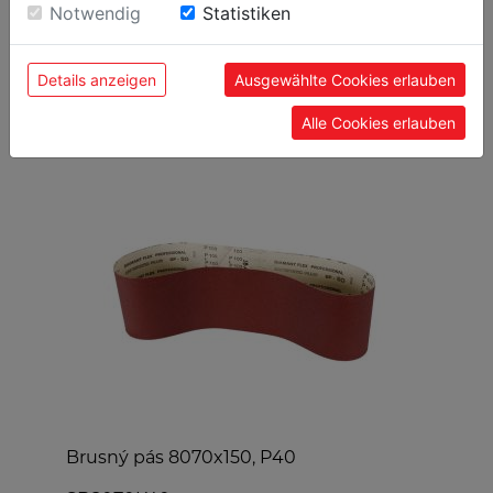
Einwilligung zu unseren Cookies.
Notwendig
Statistiken
Details anzeigen
Ausgewählte Cookies erlauben
OBLÍBENÉ PRODUKTY
Alle Cookies erlauben
Brusný pás 8070x150, P40
P