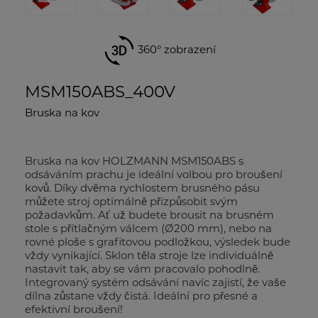
360° zobrazení
MSM150ABS_400V
Bruska na kov
Bruska na kov HOLZMANN MSM150ABS s
odsáváním prachu je ideální volbou pro broušení
kovů. Díky dvěma rychlostem brusného pásu
můžete stroj optimálně přizpůsobit svým
požadavkům. Ať už budete brousit na brusném
stole s přítlačným válcem (Ø200 mm), nebo na
rovné ploše s grafitovou podložkou, výsledek bude
vždy vynikající. Sklon těla stroje lze individuálně
nastavit tak, aby se vám pracovalo pohodlně.
Integrovaný systém odsávání navíc zajistí, že vaše
dílna zůstane vždy čistá. Ideální pro přesné a
efektivní broušení!