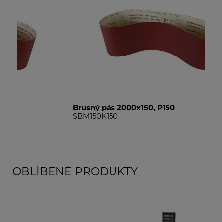
Brusný pás 2000x150, P150
Br
SBM150K150
SB
OBLÍBENÉ PRODUKTY