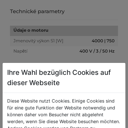
Technické parametry
Údaje o motoru
4000 | 750
Jmenovitý výkon S1 [W]
400 V / 3 / 50 Hz
Napětí
Obecné rozměry
Ihre Wahl bezüglich Cookies auf
480 x 150
Rozměry stolu [mm]
dieser Webseite
2 x Ø 100
Odsávání [mm]
1300 x 600 x 970
Celkové rozměry [mm]
Diese Website nutzt Cookies. Einige Cookies sind
für eine gute Funktion der Website notwendig und
können daher vom Besucher nicht abgelehnt
Odsavače prachu a pilin
werden, wenn Sie diese Website besuchen möchten.
850
Sací výkon [m³/h]