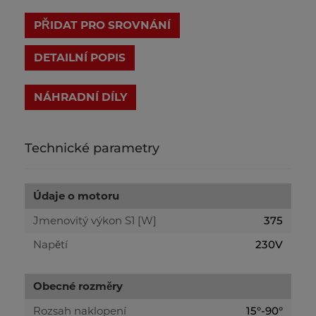
PŘIDAT PRO SROVNÁNÍ
DETAILNÍ POPIS
Technické parametry
Údaje o motoru
Jmenovitý výkon S1 [W]
375
Napětí
230V
Obecné rozměry
Rozsah naklopení
15°-90°