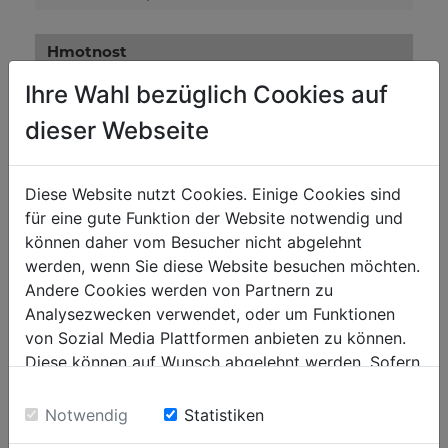
Hmotnost
Netto [kg]
32
Ihre Wahl bezüglich Cookies auf
Brutto [kg]
35
dieser Webseite
Přepravní rozměry
Diese Website nutzt Cookies. Einige Cookies sind
Výška balení [mm]
380
für eine gute Funktion der Website notwendig und
können daher vom Besucher nicht abgelehnt
Šířka balení [mm]
340
werden, wenn Sie diese Website besuchen möchten.
Délka balení [mm]
510
Andere Cookies werden von Partnern zu
Analysezwecken verwendet, oder um Funktionen
von Sozial Media Plattformen anbieten zu können.
Obecné údaje
Diese können auf Wunsch abgelehnt werden. Sofern
Kód EAN
9120039901343
sie unsere Webseite weiter nutzen, geben Sie
Einwilligung zu unseren Cookies.
Notwendig
Statistiken