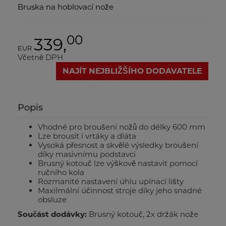
Bruska na hoblovací nože
00
339,
EUR
Včetně DPH
NAJÍT NEJBLIŽŠÍHO DODAVATELE
Popis
Vhodné pro broušení nožů do délky 600 mm
Lze brousit i vrtáky a dláta
Vysoká přesnost a skvělé výsledky broušení
díky masivnímu podstavci
Brusný kotouč lze výškově nastavit pomocí
ručního kola
Rozmanité nastavení úhlu upínací lišty
Maxilmální účinnost stroje díky jeho snadné
obsluze
Součást dodávky:
Brusný kotouč, 2x držák nože