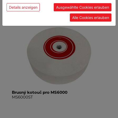
Details anzeigen
Ausgewählte Cookies erlauben
DOPORUČENÉ PŘÍSLUŠENSTVÍ
Alle Cookies erlauben
Brusný kotouč pro MS6000
MS6000ST