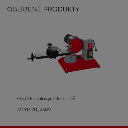
OBLÍBENÉ PRODUKTY
Ostřička pilových kotoučů
D
MTY8-70_230V