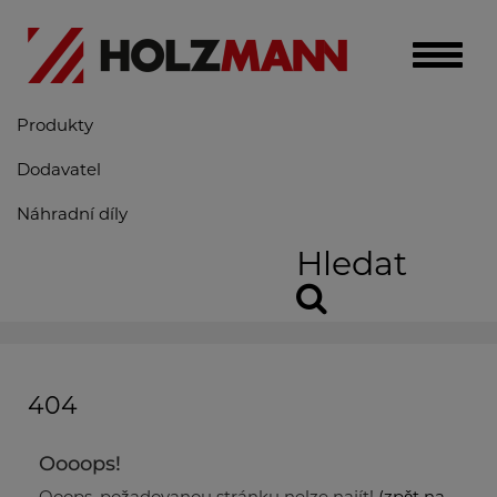
Toggle
naviga
Produkty
Dodavatel
Náhradní díly
Hledat
404
Oooops!
Ooops, požadovanou stránku nelze najít!
(zpět na