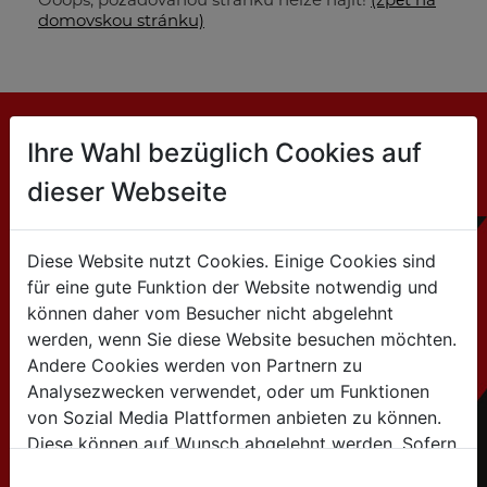
domovskou stránku)
Ihre Wahl bezüglich Cookies auf
KONTAKT
dieser Webseite
Jsme velkooobchodní společnost:
Partneři HOLZMANN dodávají stroje a příslušenství
našim zákazníkům.
Diese Website nutzt Cookies. Einige Cookies sind
Hledat autorizovaného dodavatele
zde
für eine gute Funktion der Website notwendig und
können daher vom Besucher nicht abgelehnt
werden, wenn Sie diese Website besuchen möchten.
HOLZMANN MASCHINEN GmbH
Andere Cookies werden von Partnern zu
Marktplatz 4 / 4170 Haslach / Austria
Analysezwecken verwendet, oder um Funktionen
Tel:+43 7289 / 71562-0
von Sozial Media Plattformen anbieten zu können.
Diese können auf Wunsch abgelehnt werden. Sofern
info@holzmann-maschinen.at
sie unsere Webseite weiter nutzen, geben Sie