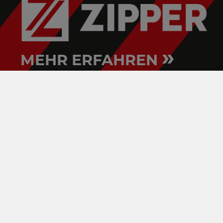
»
MEHR ERFAHREN
HOLZMANN
VERTRIEBSPARTNER FINDEN!
IMPRESSUM
AGB
KONTAKT
DATENSCHUTZ
WIDERRUF