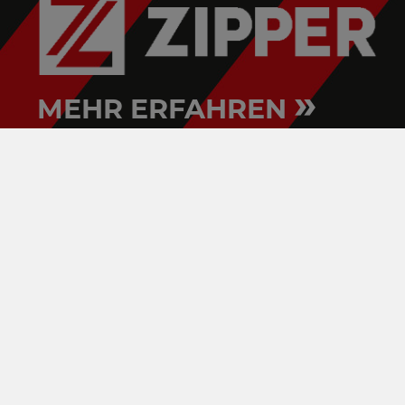
»
MEHR ERFAHREN
HOLZMANN
VERTRIEBSPARTNER FINDEN!
IMPRESSUM
AGB
KONTAKT
DATENSCHUTZ
WIDERRUF